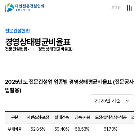
로그인
전문건설현황
경영상태평균비율표
전문건설현황
경영상태평균비율표
2025년도 전문건설업 업종별 경영상태평균비율표 (전문공사
입찰용)
구분
지반조성·포장
실내건축
금속·지붕
도장·습식·방수·석공
조경
부채비율
62.85%
59.40%
68.53%
61.70%