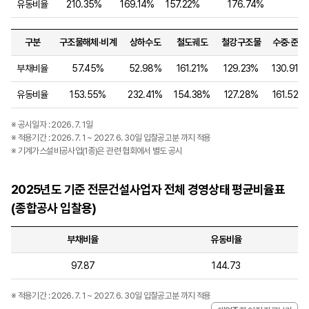
유동비율
210.35%
169.14%
157.22%
176.74%
1
구분
구조물해체·비계
상하수도
철도궤도
철강구조물
수중·준설
부채비율
57.45%
52.98%
161.21%
129.23%
130.91%
유동비율
153.55%
232.41%
154.38%
127.28%
161.52%
※ 공시일자 : 2026. 7. 1일
※ 적용기간 : 2026. 7. 1 ~ 2027. 6. 30일 입찰공고분 까지 적용
※ 기계가스설비공사업(1종)은 관련 협회에서 별도 공시
2025년도 기준 전문건설사업자 전체 경영상태 평균비율표
(종합공사 입찰용)
부채비율
유동비율
97.87
144.73
※ 적용기간 : 2026. 7. 1 ~ 2027. 6. 30일 입찰공고분 까지 적용