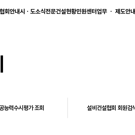
협회안내
시ㆍ도소식
전문건설현황
민원센터
업무 ㆍ 제도안
회
공능력수시평가 조회
설비건설협회 회원검