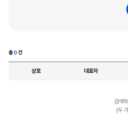
총
0
건
상호
대표자
검색하
(두 