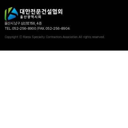
울산시 남구 삼산로156, 4층
TEL. 052-256-8900 / FAX. 052-256-8904
Copyright ⓒ Korea Specialty Contractors Association All rights reserved.