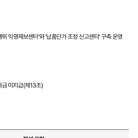
위 익명제보센터'와 '납품단가 조정 신고센터' 구축 운영
대금 미지급(제13조)