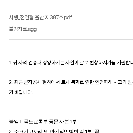
시행_전건협 울산 제387호.pdf
붙임자료.egg
1.
귀 사의 건승과 경영하시는 사업이 날로 번창하시기를 기원합
2.
최근 굴착공사 현장에서 토사 붕괴로 인한 인명피해 사고가 발
기 바랍니다
.
1.
1
.
붙임
국토교통부 공문 사본
부
2.
1
.
.
주요사고사례 및 안전작업방법 각
부
끝