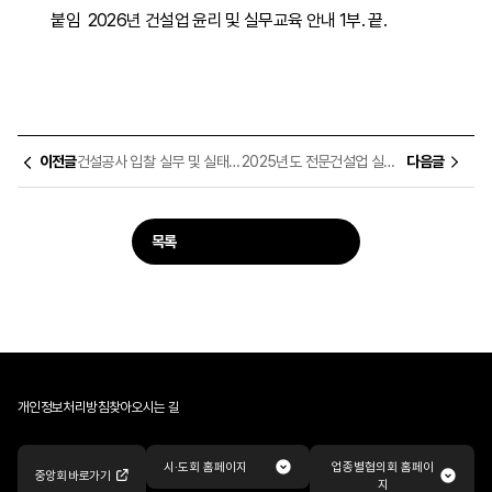
붙임 2026년 건설업 윤리 및 실무교육 안내 1부. 끝.
이전글
건설공사 입찰 실무 및 실태조사 대응 강습회
2025년도 전문건설업 실적신고 강습회 강의자료
다음글
목록
개인정보처리방침
찾아오시는 길
업종별협의회 홈페이
시·도회 홈페이지
중앙회 바로가기
지